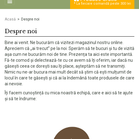
*
La fiecare comandă peste 300 lei
Acasă
Despre noi
Despre noi
Bine ai venit. Ne bucurăm că vizitezi magazinul nostru online.
Apreciem că „ai trecut” pe la noi. Sperăm să te bucuri și tu de vizită
așa cum ne bucurăm noi de tine. Prezența ta aici este importantă.
Fă-te comod și delectează-te cu ce avem să îți oferim, iar dacă nu
găsești ceea ce dorești sau îți place, așteptăm să ne transmiți.
Nimic nu ne-ar bucura mai mult decât să știm că ești mulțumit de
locul în care te găsești și că ai la îndemână toate produsele de care
ai nevoie.
Îți facem cunoștință cu mica noastră echipă, care e aici să te ajute
și să te îndrume: