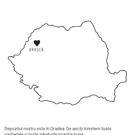
Depozitul nostru este în Oradea. De aici îți trimitem toate
pachetele și toate gândurile noastre bune.